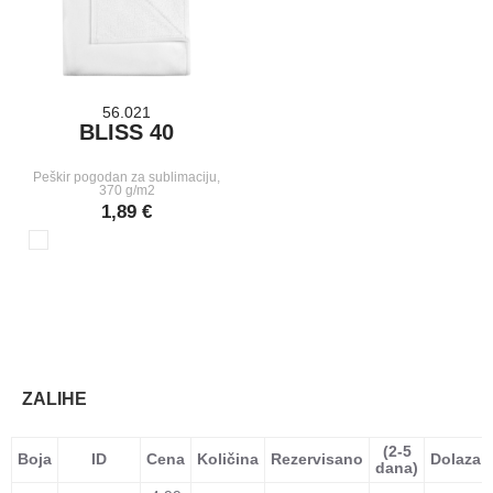
56.021
BLISS 40
Peškir pogodan za sublimaciju,
370 g/m2
1,89 €
ZALIHE
(2-5
Boja
ID
Cena
Količina
Rezervisano
Dolazak
dana)