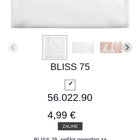
BLISS 75
56.022.90
4,99 €
ZALIHE
BLISS 75, peškir pogodan za