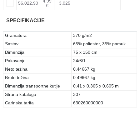
4,99
56.022.90
3.025
€
SPECIFIKACIJE
Gramatura
370 g/m2
Sastav
65% poliester, 35% pamuk
Dimenzija
75 x 150 cm
Pakovanje
24/6/1
Neto težina
0.44667 kg
Bruto težina
0.49667 kg
Dimenzija transportne kutije
0.41 x 0.365 x 0.605 m
Strana kataloga
307
Carinska tarifa
630260000000