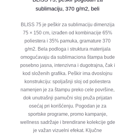
sublimaciju, 370 g/m2, beli
BLISS 75 je peškir za sublimaciju dimenzija
75 × 150 cm, izrađen od kombinacije 65%
poliestera i 35% pamuka, gramature 370
g/m2. Bela podloga i struktura materijala
omogućavaju da sublimaciona štampa bude
posebno jasna, intenzivna i dugotrajna, čak i
kod složenih grafika. Peškir ima dvoslojnu
konstrukciju: spoljašnji sloj od poliestera
namenjen je za štampu preko cele površine,
dok unutrašnji pamučni sloj pruža prijatan
osećaj pri korišćenju. Pogodan je za
sportske programe, promo kampanje,
wellness sadržaje i brendirane kolekcije gde
je važan vizuelni efekat. Ključne