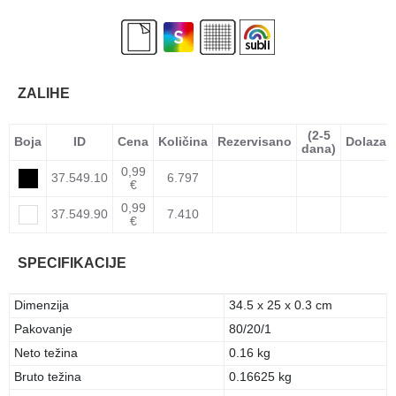
ZALIHE
(2-5
Boja
ID
Cena
Količina
Rezervisano
Dolazak
dana)
0,99
37.549.10
6.797
€
0,99
37.549.90
7.410
€
SPECIFIKACIJE
Dimenzija
34.5 x 25 x 0.3 cm
Pakovanje
80/20/1
Neto težina
0.16 kg
Bruto težina
0.16625 kg