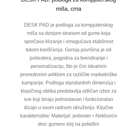
miša, crna
DESK PAD je podloga za kompjuterskog
miša sa donjom stranom od gume koja
sprečava klizanje i omogućava stabilnost
tokom korišćenja. Gornja površina je od
poliestera, pogodna za brendiranje i
personalizaciju, što je čini idealnim
promotivnim artiklom za različite marketinške
kampanje. Podloga standardnih dimenzija i
klasičnog oblika predstavlja odličan izbor za
sve koji biraju jednostavan i funkcionalan
dizajn u svom radnom okruženju. Ključne
karakteristike: Materijal: poliester • Neklizeće
dno: gumeni sloj na poleđini