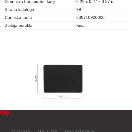
Dimenzija transportne kutije
0.28 x 0.27 x 0.37 m
Strana kataloga
99
Carinska tarifa
630710900000
Zemlja porekla
Kina
O NAMA
USLUGE
REFERENCE