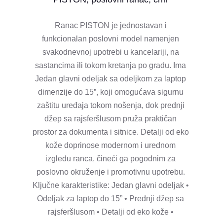
Ranac PISTON je jednostavan i
funkcionalan poslovni model namenjen
svakodnevnoj upotrebi u kancelariji, na
sastancima ili tokom kretanja po gradu. Ima
Jedan glavni odeljak sa odeljkom za laptop
dimenzije do 15”, koji omogućava sigurnu
zaštitu uređaja tokom nošenja, dok prednji
džep sa rajsferšlusom pruža praktičan
prostor za dokumenta i sitnice. Detalji od eko
kože doprinose modernom i urednom
izgledu ranca, čineći ga pogodnim za
poslovno okruženje i promotivnu upotrebu.
Ključne karakteristike: Jedan glavni odeljak •
Odeljak za laptop do 15” • Prednji džep sa
rajsferšlusom • Detalji od eko kože •