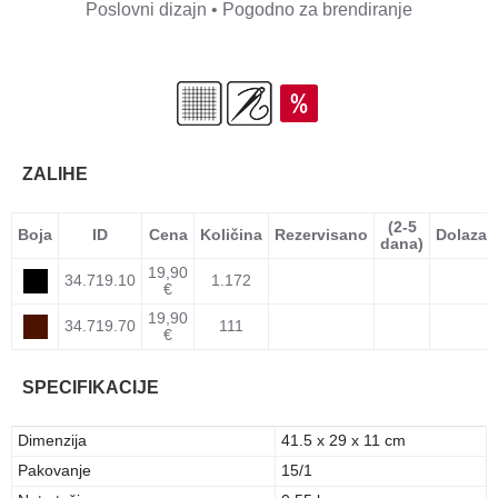
Poslovni dizajn • Pogodno za brendiranje
ZALIHE
(2-5
Boja
ID
Cena
Količina
Rezervisano
Dolazak
dana)
19,90
34.719.10
1.172
€
19,90
34.719.70
111
€
SPECIFIKACIJE
Dimenzija
41.5 x 29 x 11 cm
Pakovanje
15/1