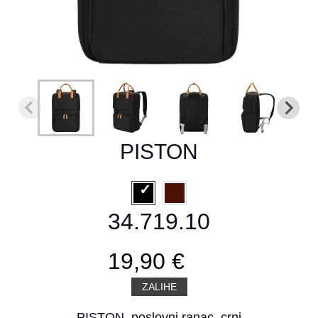
PISTON
34.719.10
19,90 €
ZALIHE
PISTON, poslovni ranac, crni