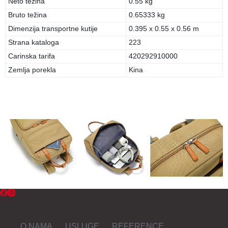
Neto težina
0.55 kg
Bruto težina
0.65333 kg
Dimenzija transportne kutije
0.395 x 0.55 x 0.56 m
Strana kataloga
223
Carinska tarifa
420292910000
Zemlja porekla
Kina
O NAMA
USLUGE
REFERENCE