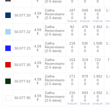
€
(2-5 dana)
0
0
0
0
Zaliha
187
549
818
1.3
4,59
Rezervisano
0
0
0
0
50.077.20
€
(2-5 dana)
0
0
0
0
Dolazak
Dolazak
Dolazak
Dola
Zaliha
82
476
1.362
1.4
4,59
Rezervisano
0
0
0
0
50.077.22
€
(2-5 dana)
0
0
0
0
Zaliha
218
535
1.508
1.3
4,59
Rezervisano
0
0
0
0
50.077.23
€
(2-5 dana)
0
0
0
0
Zaliha
153
319
722
73
4,59
Rezervisano
0
0
0
0
50.077.30
€
(2-5 dana)
0
0
0
0
Zaliha
271
879
1.902
1.8
4,59
Rezervisano
0
0
0
0
50.077.52
€
(2-5 dana)
0
0
0
0
Zaliha
215
693
1.392
1.3
4,59
Rezervisano
0
0
0
0
50.077.90
€
(2-5 dana)
0
0
0
0
Dolazak
Dolazak
Dolazak
Dola