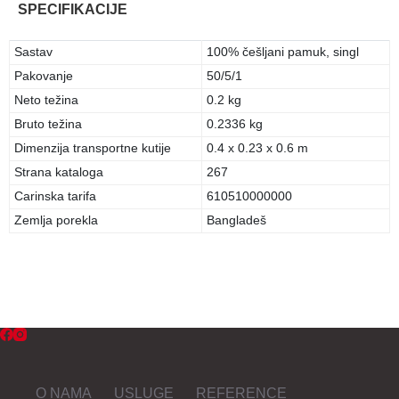
SPECIFIKACIJE
Sastav
100% češljani pamuk, singl
Pakovanje
50/5/1
Neto težina
0.2 kg
Bruto težina
0.2336 kg
Dimenzija transportne kutije
0.4 x 0.23 x 0.6 m
Strana kataloga
267
Carinska tarifa
610510000000
Zemlja porekla
Bangladeš
O NAMA
USLUGE
REFERENCE