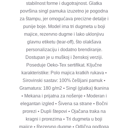
stabilnost forme i dugotrajnost. Glatka
površina singl pamuka izuzetno je pogodna
za štampu, jer omogućava precizne detalje i
punije boje. Model ima tri dugmeta u boji
majice, rezervno dugme i lako uklonjivu
glavnu etiketu (tear-off), što olakšava
personalizaciju i dodatno brendiranje.
Dostupan je u muškoj i ženskoj verziji.
Poseduje Oeko-Tex sertifikat. Ključne
karakteristike: Polo majica kratkih rukava •
Sirovinski sastav: 100% češljani pamuk •
Gramatura: 180 g/m2 • Singl (glatka) tkanina
• Mekana i prijatna za nošenje • Moderan i
elegantan izgled • Šivena sa strane • Bočni
prorezi • Dupli štepovi • Ojačana traka na
kragni i prorezima • Tri dugmeta u boji
majice • Rezervno dugme • Odlična podloga