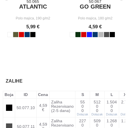
50.065
50.067
ATLANTIC
GO GREEN
Polo majica, 190 g/m2
Polo majica, 180 g/m2
5,99 €
4,59 €
ZALIHE
Boja
ID
Cena
S
M
L
X
Zaliha
55
512
1.504
2.7
4,59
Rezervisano
0
0
0
0
50.077.10
€
(2-5 dana)
0
0
0
0
Dolazak
Dolazak
Dolazak
Dola
Zaliha
227
509
1.268
1.2
4,59
Rezervisano
0
0
0
0
50.077.11