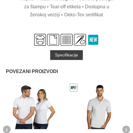
za štampu • Tear-off etiketa • Dostupna u
ženskoj verziji • Oeko-Tex sertifikat
Specifikacije
POVEZANI PROIZVODI
‹
›