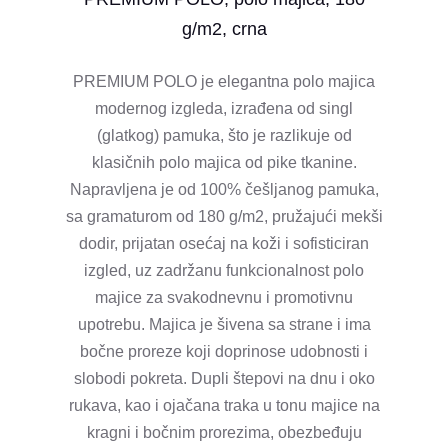
g/m2, crna
PREMIUM POLO je elegantna polo majica
modernog izgleda, izrađena od singl
(glatkog) pamuka, što je razlikuje od
klasičnih polo majica od pike tkanine.
Napravljena je od 100% češljanog pamuka,
sa gramaturom od 180 g/m2, pružajući mekši
dodir, prijatan osećaj na koži i sofisticiran
izgled, uz zadržanu funkcionalnost polo
majice za svakodnevnu i promotivnu
upotrebu. Majica je šivena sa strane i ima
bočne proreze koji doprinose udobnosti i
slobodi pokreta. Dupli štepovi na dnu i oko
rukava, kao i ojačana traka u tonu majice na
kragni i bočnim prorezima, obezbeđuju