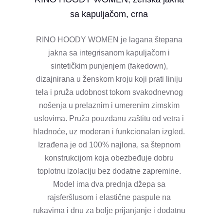
sa kapuljačom, crna
RINO HOODY WOMEN je lagana štepana
jakna sa integrisanom kapuljačom i
sintetičkim punjenjem (fakedown),
dizajnirana u ženskom kroju koji prati liniju
tela i pruža udobnost tokom svakodnevnog
nošenja u prelaznim i umerenim zimskim
uslovima. Pruža pouzdanu zaštitu od vetra i
hladnoće, uz moderan i funkcionalan izgled.
Izrađena je od 100% najlona, sa štepnom
konstrukcijom koja obezbeđuje dobru
toplotnu izolaciju bez dodatne zapremine.
Model ima dva prednja džepa sa
rajsferšlusom i elastične paspule na
rukavima i dnu za bolje prijanjanje i dodatnu