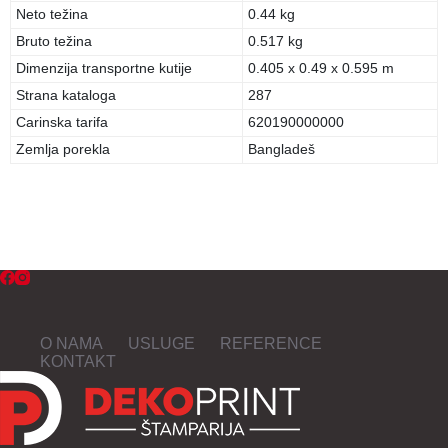
Neto težina
0.44 kg
Bruto težina
0.517 kg
Dimenzija transportne kutije
0.405 x 0.49 x 0.595 m
Strana kataloga
287
Carinska tarifa
620190000000
Zemlja porekla
Bangladeš
O NAMA
USLUGE
REFERENCE
KONTAKT