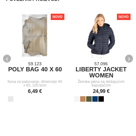
NOVO
NOVO
‹
›
59.123
57.096
POLY BAG 40 X 60
LIBERTY JACKET
WOMEN
Kesa za pakovanje, dimenzije 40
Ženska jakna sa skidajućom
x 60, 100 kom
kapuljačom
6,49 €
24,99 €