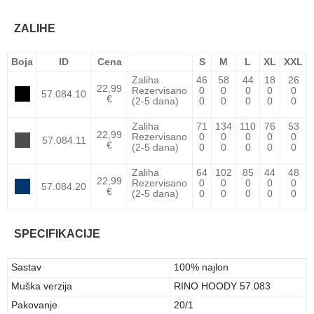
ZALIHE
Boja
ID
Cena
S
M
L
XL
XXL
Zaliha
46
58
44
18
26
22,99
Rezervisano
0
0
0
0
0
57.084.10
€
(2-5 dana)
0
0
0
0
0
Zaliha
71
134
110
76
53
22,99
Rezervisano
0
0
0
0
0
57.084.11
€
(2-5 dana)
0
0
0
0
0
Zaliha
64
102
85
44
48
22,99
Rezervisano
0
0
0
0
0
57.084.20
€
(2-5 dana)
0
0
0
0
0
SPECIFIKACIJE
Sastav
100% najlon
Muška verzija
RINO HOODY 57.083
Pakovanje
20/1