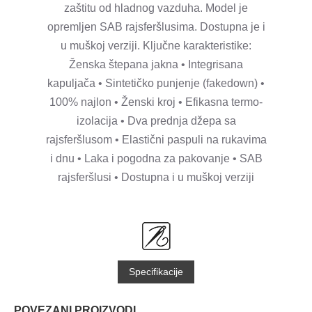
zaštitu od hladnog vazduha. Model je
opremljen SAB rajsferšlusima. Dostupna je i
u muškoj verziji. Ključne karakteristike:
Ženska štepana jakna • Integrisana
kapuljača • Sintetičko punjenje (fakedown) •
100% najlon • Ženski kroj • Efikasna termo-
izolacija • Dva prednja džepa sa
rajsferšlusom • Elastični paspuli na rukavima
i dnu • Laka i pogodna za pakovanje • SAB
rajsferšlusi • Dostupna i u muškoj verziji
Specifikacije
POVEZANI PROIZVODI