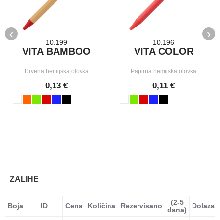
‹
›
10.199
10.196
VITA BAMBOO
VITA COLOR
Drvena hemijska olovka
Papirna hemijska olovka
0,13 €
0,11 €
ZALIHE
(2-5
Boja
ID
Cena
Količina
Rezervisano
Dolazak
dana)