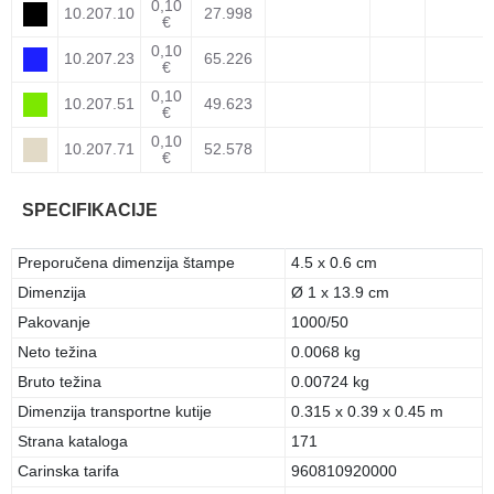
0,10
10.207.10
27.998
€
0,10
10.207.23
65.226
€
0,10
10.207.51
49.623
€
0,10
10.207.71
52.578
€
SPECIFIKACIJE
Preporučena dimenzija štampe
4.5 x 0.6 cm
Dimenzija
Ø 1 x 13.9 cm
Pakovanje
1000/50
Neto težina
0.0068 kg
Bruto težina
0.00724 kg
Dimenzija transportne kutije
0.315 x 0.39 x 0.45 m
Strana kataloga
171
Carinska tarifa
960810920000