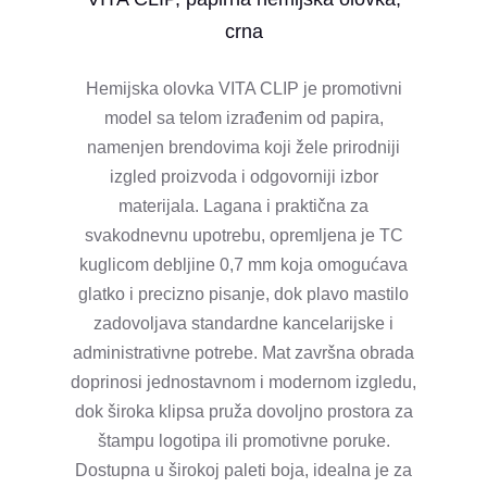
crna
Hemijska olovka VITA CLIP je promotivni
model sa telom izrađenim od papira,
namenjen brendovima koji žele prirodniji
izgled proizvoda i odgovorniji izbor
materijala. Lagana i praktična za
svakodnevnu upotrebu, opremljena je TC
kuglicom debljine 0,7 mm koja omogućava
glatko i precizno pisanje, dok plavo mastilo
zadovoljava standardne kancelarijske i
administrativne potrebe. Mat završna obrada
doprinosi jednostavnom i modernom izgledu,
dok široka klipsa pruža dovoljno prostora za
štampu logotipa ili promotivne poruke.
Dostupna u širokoj paleti boja, idealna je za