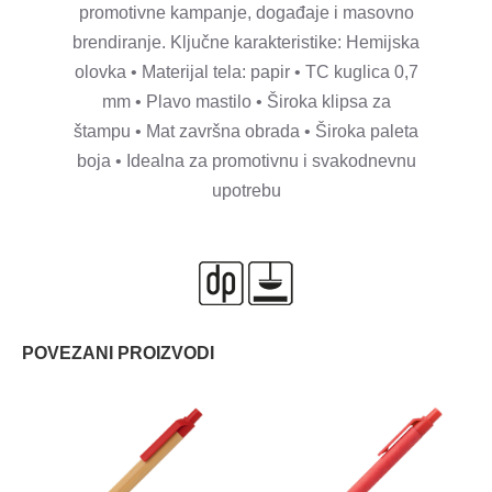
promotivne kampanje, događaje i masovno
brendiranje. Ključne karakteristike: Hemijska
olovka • Materijal tela: papir • TC kuglica 0,7
mm • Plavo mastilo • Široka klipsa za
štampu • Mat završna obrada • Široka paleta
boja • Idealna za promotivnu i svakodnevnu
upotrebu
POVEZANI PROIZVODI