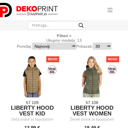
Skip
to
content
Filteri
Ukupno modela: 13
Poređaj:
Prikazati:
NOVO
NOVO
57.109
57.108
LIBERTY HOOD
LIBERTY HOOD
VEST KID
VEST WOMEN
Dečji prsluk sa kapuljačom
Ženski prsluk sa kapuljačom
13,99 €
18,49 €