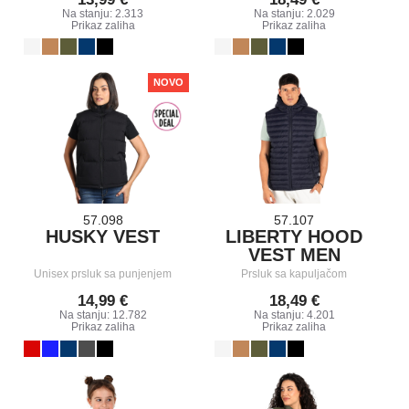
Na stanju: 2.313
Na stanju: 2.029
Prikaz zaliha
Prikaz zaliha
NOVO
57.098
57.107
HUSKY VEST
LIBERTY HOOD
VEST MEN
Unisex prsluk sa punjenjem
Prsluk sa kapuljačom
14,99 €
18,49 €
Na stanju: 12.782
Na stanju: 4.201
Prikaz zaliha
Prikaz zaliha