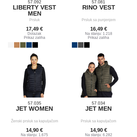
57.092
57.081
LIBERTY VEST
RINO VEST
MEN
Prsluk
Prsluk sa punjenjem
17,49 €
16,49 €
Dolazak
Na stanju: 1.218
Prikaz zaliha
Prikaz zaliha
57.035
57.034
JET WOMEN
JET MEN
Ženski prsluk sa kapuljačom
Prsluk sa kapuljačom
14,90 €
14,90 €
Na stanju: 1.675
Na stanju: 6.282