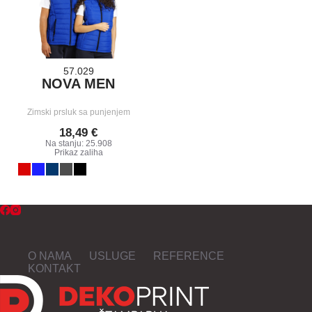
57.029
NOVA MEN
Zimski prsluk sa punjenjem
18,49 €
Na stanju: 25.908
Prikaz zaliha
O NAMA
USLUGE
REFERENCE
KONTAKT