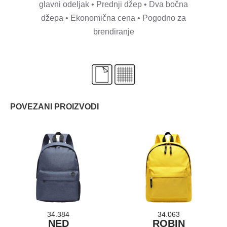
glavni odeljak • Prednji džep • Dva bočna
džepa • Ekonomična cena • Pogodno za
brendiranje
POVEZANI PROIZVODI
34.384
34.063
NED
ROBIN