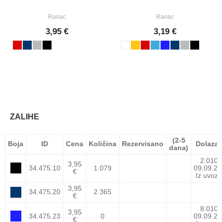
Ranac
Ranac
3,95 €
3,19 €
ZALIHE
(2-5
Boja
ID
Cena
Količina
Rezervisano
Dolaza
dana)
2.010
3,95
34.475.10
1.079
09.09.26
€
Iz uvoza
3,95
34.475.20
2.365
€
8.010
3,95
34.475.23
0
09.09.26
€