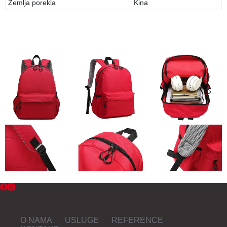
Zemlja porekla
Kina
O NAMA
USLUGE
REFERENCE