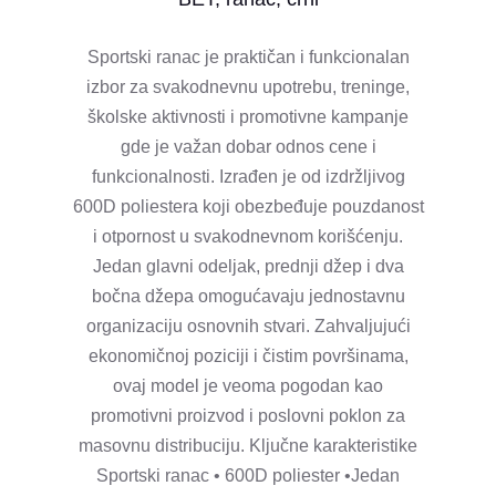
Sportski ranac je praktičan i funkcionalan
izbor za svakodnevnu upotrebu, treninge,
školske aktivnosti i promotivne kampanje
gde je važan dobar odnos cene i
funkcionalnosti. Izrađen je od izdržljivog
600D poliestera koji obezbeđuje pouzdanost
i otpornost u svakodnevnom korišćenju.
Jedan glavni odeljak, prednji džep i dva
bočna džepa omogućavaju jednostavnu
organizaciju osnovnih stvari. Zahvaljujući
ekonomičnoj poziciji i čistim površinama,
ovaj model je veoma pogodan kao
promotivni proizvod i poslovni poklon za
masovnu distribuciju. Ključne karakteristike
Sportski ranac • 600D poliester •Jedan