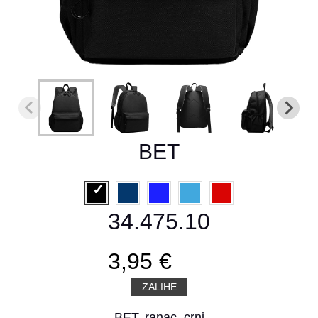
BET
34.475.10
3,95 €
ZALIHE
BET, ranac, crni