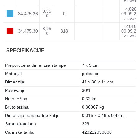
Iz uvoza
4.020
3,95
34.475.26
0
09.09.26
€
Iz uvoza
2.010
3,95
34.475.30
818
09.09.26
€
Iz uvoza
SPECIFIKACIJE
Preporučena dimenzija štampe
7 x 5 cm
Materijal
poliester
Dimenzija
41 x 30 x 14 cm
Pakovanje
30/1
Neto težina
0.32 kg
Bruto težina
0.36067 kg
Dimenzija transportne kutije
0.315 x 0.48 x 0.42 m
Strana kataloga
229
Carinska tarifa
420212990000