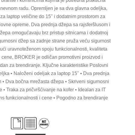
 branše i korisnicima kojima je potrebna praktična
dnevnom radu. Opremljen je sa dva glavna odeljka,
a laptop veličine do 15" i dodatnim prostorom za
ovne opreme. Dva prednja džepa sa rajsferšlusom i
žepa omogućavaju brz pristup sitnicama i dodatnoj
igurnosni džep sa zadnje strane pruža veću sigurnost
ujući uravnoteženom spoju funkcionalnosti, kvaliteta
e cene, BROKER je odličan promotivni proizvod i
dan za brendiranje. Ključne karakteristike Poslovni
ljka • Naloženi odeljak za laptop 15" • Dva prednja
m • Dva bočna mrežasta džepa • Skriveni sigurnosni
 • Traka za pričvršćivanje na kofer • Idealan za IT
ns funkcionalnosti i cene • Pogodno za brendiranje