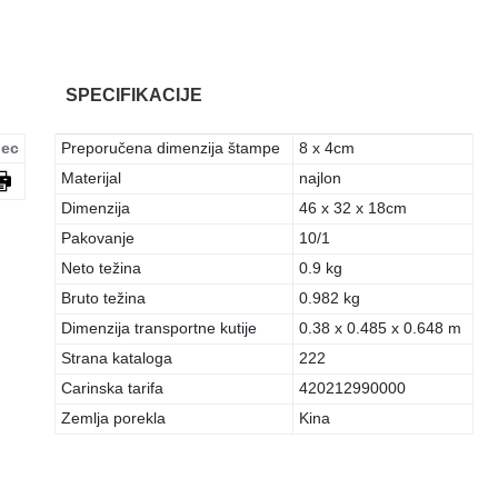
SPECIFIKACIJE
ec
Preporučena dimenzija štampe
8 x 4cm
Materijal
najlon
Dimenzija
46 x 32 x 18cm
Pakovanje
10/1
Neto težina
0.9 kg
Bruto težina
0.982 kg
Dimenzija transportne kutije
0.38 x 0.485 x 0.648 m
Strana kataloga
222
Carinska tarifa
420212990000
Zemlja porekla
Kina