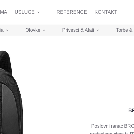
AMA
USLUGE
REFERENCE
KONTAKT
ja
Olovke
Privesci & Alati
Torbe &
BR
Poslovni ranac BRO