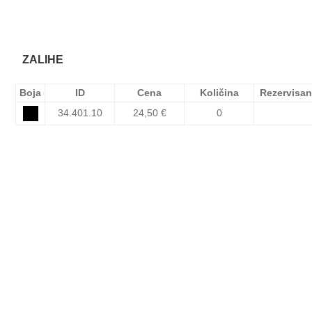
ZALIHE
Boja
ID
Cena
Količina
Rezervisa
34.401.10
24,50 €
0