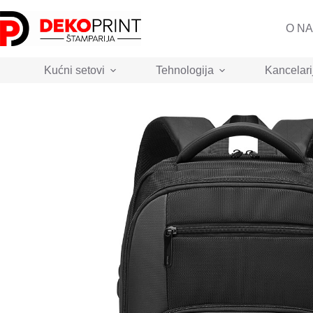
Skip
to
O N
content
Kućni setovi
Tehnologija
Kancelari