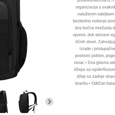
profesionalcima iz IT
organizacija u svako
naloženim odeljkom z
bezbedno nošenje posl
dva bočna mrežasta d
opremi, dok skriveni s
ličnih stvari. Zahvalj
izrade i pristupačn
poslovni poklon, pogo
ranac • Dva glavna ode
džepa sa rajsferšluso
džep sa zadnje strane
branšu • Odličan bala