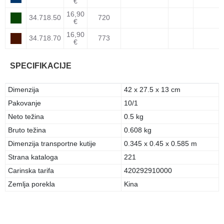
€
16,90
34.718.50
720
€
16,90
34.718.70
773
€
SPECIFIKACIJE
Dimenzija
42 x 27.5 x 13 cm
Pakovanje
10/1
Neto težina
0.5 kg
Bruto težina
0.608 kg
Dimenzija transportne kutije
0.345 x 0.45 x 0.585 m
Strana kataloga
221
Carinska tarifa
420292910000
Zemlja porekla
Kina