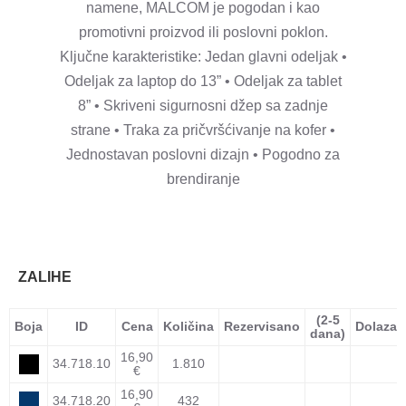
namene, MALCOM je pogodan i kao
promotivni proizvod ili poslovni poklon.
Ključne karakteristike: Jedan glavni odeljak •
Odeljak za laptop do 13” • Odeljak za tablet
8” • Skriveni sigurnosni džep sa zadnje
strane • Traka za pričvršćivanje na kofer •
Jednostavan poslovni dizajn • Pogodno za
brendiranje
ZALIHE
(2-5
Boja
ID
Cena
Količina
Rezervisano
Dolazak
dana)
16,90
34.718.10
1.810
€
16,90
34.718.20
432