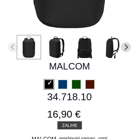
MALCOM
34.718.10
16,90 €
ZALIHE
MALCOM, poslovni ranac, crni