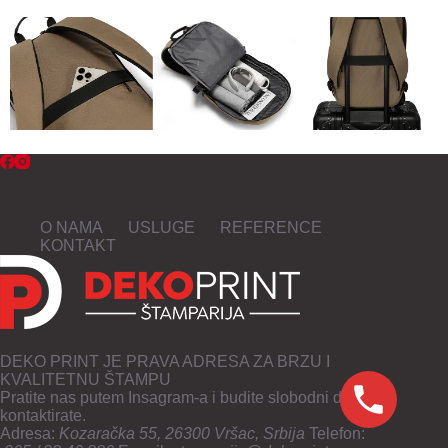
O NAMA
USLUGE
REFERENCE
KONTAKT
DEKO PRINT JE PRAVA ADRESA ZA BRZU I
KVALITETNU ŠTAMPU
Pratite nas putem
Insagram
-a i budite slobodni da nas
kontaktirate.
Adresa:
Kozaračka 55, 26300 Vršac, Srbija
Telefon: