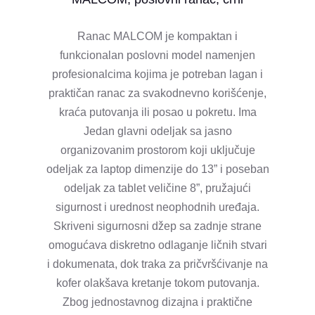
Ranac MALCOM je kompaktan i
funkcionalan poslovni model namenjen
profesionalcima kojima je potreban lagan i
praktičan ranac za svakodnevno korišćenje,
kraća putovanja ili posao u pokretu. Ima
Jedan glavni odeljak sa jasno
organizovanim prostorom koji uključuje
odeljak za laptop dimenzije do 13” i poseban
odeljak za tablet veličine 8”, pružajući
sigurnost i urednost neophodnih uređaja.
Skriveni sigurnosni džep sa zadnje strane
omogućava diskretno odlaganje ličnih stvari
i dokumenata, dok traka za pričvršćivanje na
kofer olakšava kretanje tokom putovanja.
Zbog jednostavnog dizajna i praktične