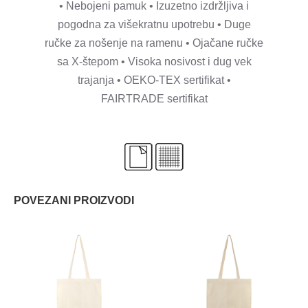
• Nebojeni pamuk • Izuzetno izdržljiva i
pogodna za višekratnu upotrebu • Duge
ručke za nošenje na ramenu • Ojačane ručke
sa X-štepom • Visoka nosivost i dug vek
trajanja • OEKO-TEX sertifikat •
FAIRTRADE sertifikat
POVEZANI PROIZVODI