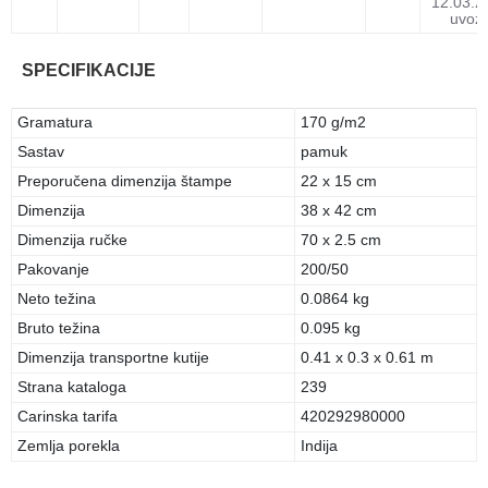
12.03.2
uvoz
SPECIFIKACIJE
Gramatura
170 g/m2
Sastav
pamuk
Preporučena dimenzija štampe
22 x 15 cm
Dimenzija
38 x 42 cm
Dimenzija ručke
70 x 2.5 cm
Pakovanje
200/50
Neto težina
0.0864 kg
Bruto težina
0.095 kg
Dimenzija transportne kutije
0.41 x 0.3 x 0.61 m
Strana kataloga
239
Carinska tarifa
420292980000
Zemlja porekla
Indija