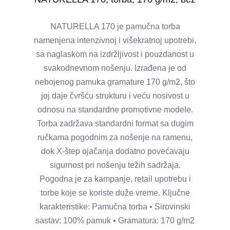
NATURELLA 170 je pamučna torba
namenjena intenzivnoj i višekratnoj upotrebi,
sa naglaskom na izdržljivost i pouzdanost u
svakodnevnom nošenju. Izrađena je od
nebojenog pamuka gramature 170 g/m2, što
joj daje čvršću strukturu i veću nosivost u
odnosu na standardne promotivne modele.
Torba zadržava standardni format sa dugim
ručkama pogodnim za nošenje na ramenu,
dok X-štep ojačanja dodatno povećavaju
sigurnost pri nošenju težih sadržaja.
Pogodna je za kampanje, retail upotrebu i
torbe koje se koriste duže vreme. Ključne
karakteristike: Pamučna torba • Sirovinski
sastav: 100% pamuk • Gramatura: 170 g/m2