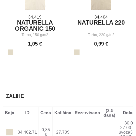
34.419
34.404
NATURELLA
NATURELLA 220
ORGANIC 150
Torba, 150 g/m2
Torba, 220 g/m2
1,05 €
0,99 €
ZALIHE
(2-5
Boja
ID
Cena
Količina
Rezervisano
Dolaz
dana)
30.00
27.03.2
0,85
34.402.71
27.799
uvoza
30
€