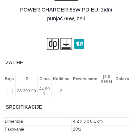
POWER CHARGER 65W PD EU, zidni
punjač 65w, beli
ZALIHE
(2-5
Boja
ID
Cena
Količina
Rezervisano
Dolazak
dana)
44,90
38.200.90
3
€
SPECIFIKACIJE
Dimenzija
4.2 x 3 x 8.1 cm
Pakovanje
20/1