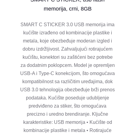
memorija, crni, 8GB
SMART C STICKER 3.0 USB memorija ima
kućište izrađeno od kombinacije plastike i
metala, koje obezbeđuje moderan izgled i
dobru izdržljivost. Zahvaljujući rotirajućem
kućištu, konektori su zaštićeni bez potrebe
za dodatnim poklopcem. Model je opremljen
USB-A i Type-C konekcijom, što omogućava
kompatibilnost sa različitim uređajima, dok
USB 3.0 tehnologija obezbeđuje brži prenos
podataka. Kućište poseduje udubljenje
predviđeno za stiker, što omogućava
precizno i uredno brendiranje. Ključne
karakteristike: USB memorija • Kućište od
kombinacije plastike i metala • Rotirajuće