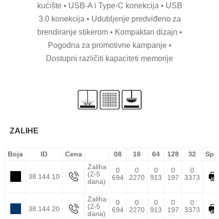
kućište • USB-A i Type-C konekcija • USB
3.0 konekcija • Udubljenje predviđeno za
brendiranje stikerom • Kompaktan dizajn •
Pogodna za promotivne kampanje •
Dostupni različiti kapaciteti memorije
ZALIHE
Boja
ID
Cena
08
16
64
128
32
Spe
Zaliha
0
0
0
0
0
(2-5
38.144.10
694
2270
913
197
3373
dana)
Zaliha
0
0
0
0
0
(2-5
38.144.20
694
2270
913
197
3373
dana)