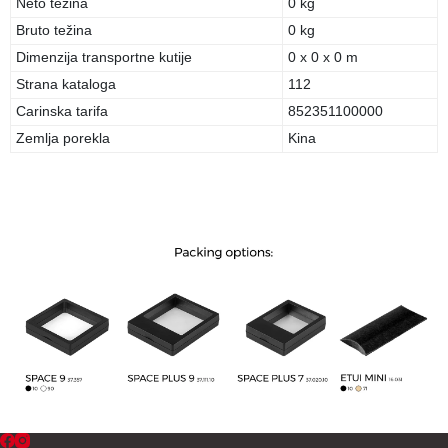
Neto težina
0 kg
Bruto težina
0 kg
Dimenzija transportne kutije
0 x 0 x 0 m
Strana kataloga
112
Carinska tarifa
852351100000
Zemlja porekla
Kina