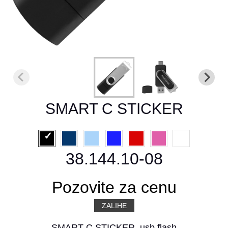
SMART C STICKER
38.144.10-08
Pozovite za cenu
ZALIHE
SMART C STICKER, usb flash